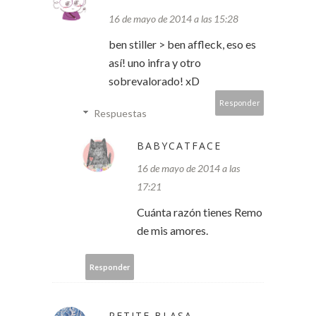
16 de mayo de 2014 a las 15:28
ben stiller > ben affleck, eso es
así! uno infra y otro
sobrevalorado! xD
Responder
Respuestas
BABYCATFACE
16 de mayo de 2014 a las
17:21
Cuánta razón tienes Remo
de mis amores.
Responder
PETITE BLASA