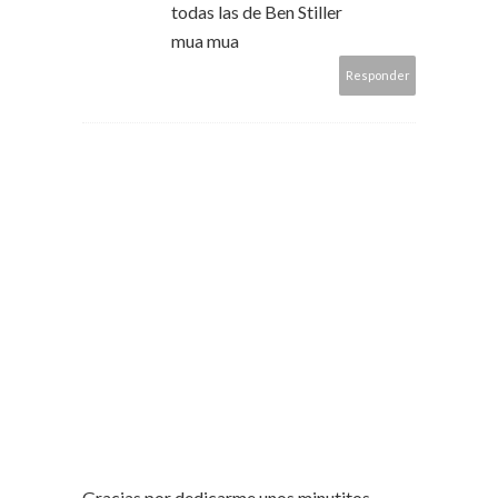
todas las de Ben Stiller
mua mua
Responder
Gracias por dedicarme unos minutitos,