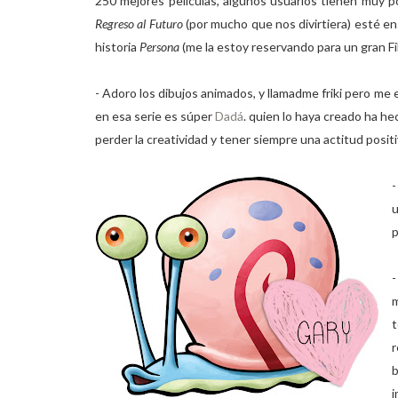
250 mejores películas, algunos usuarios tienen muy po
Regreso al Futuro
(por mucho que nos divirtiera) esté en
historia
Persona
(me la estoy reservando para un gran F
- Adoro los dibujos animados, y llamadme friki pero me
en esa serie es súper
Dadá
. quien lo haya creado ha h
perder la creatividad y tener siempre una actitud positi
-
u
p
-
t
i