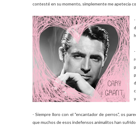
contesté en su momento, simplemente me apetecía con
h
-
p
d
c
y
- Siempre lloro con el "encantador de perros", os pare
que muchos de esos indefensos animalitos han sufrido 