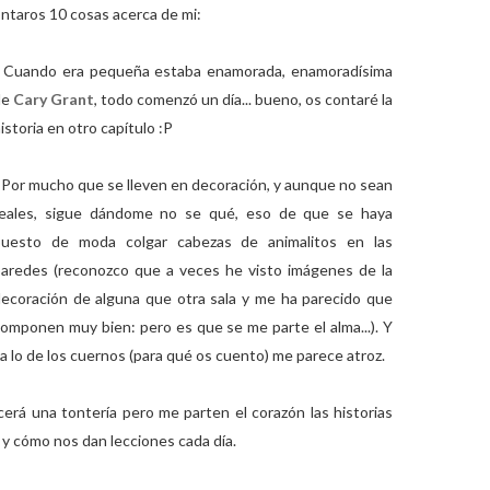
taros 10 cosas acerca de mi:
- Cuando era pequeña estaba enamorada, enamoradísima
de
Cary Grant
, todo comenzó un día... bueno, os contaré la
istoria en otro capítulo :P
 Por mucho que se lleven en decoración, y aunque no sean
reales, sigue dándome no se qué, eso de que se haya
puesto de moda colgar cabezas de animalitos en las
aredes (reconozco que a veces he visto imágenes de la
ecoración de alguna que otra sala y me ha parecido que
omponen muy bien: pero es que se me parte el alma...). Y
a lo de los cuernos (para qué os cuento) me parece atroz.
cerá una tontería pero me parten el corazón las historias
y cómo nos dan lecciones cada día.