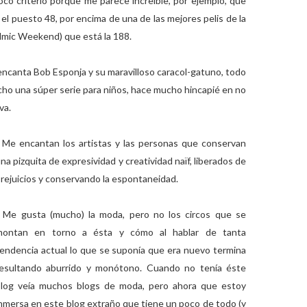
co criterio porque me parece increíble, por ejemplo, que
 el puesto 48, por encima de una de las mejores pelis de la
ilmic Weekend) que está la 188.
 encanta Bob Esponja y su maravilloso caracol-gatuno, todo
echo una súper serie para niños, hace mucho hincapié en no
va.
 Me encantan los artistas y las personas que conservan
na pizquita de expresividad y creatividad naïf, liberados de
rejuicios y conservando la espontaneidad.
 Me gusta (mucho) la moda, pero no los circos que se
montan en torno a ésta y cómo al hablar de tanta
endencia actual lo que se suponía que era nuevo termina
resultando aburrido y monótono. Cuando no tenía éste
blog veía muchos blogs de moda, pero ahora que estoy
nmersa en este blog extraño que tiene un poco de todo (y