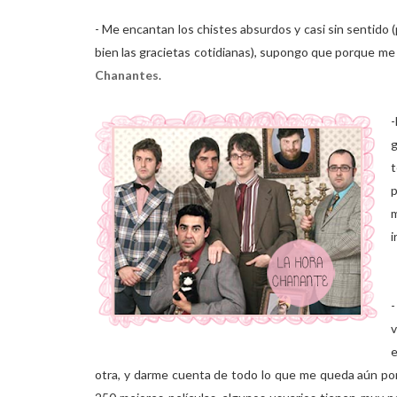
- Me encantan los chistes absurdos y casi sin sentido (
bien las gracietas cotidianas), supongo que porque me
Chanantes
.
g
t
p
i
-
v
e
otra, y darme cuenta de todo lo que me queda aún por 