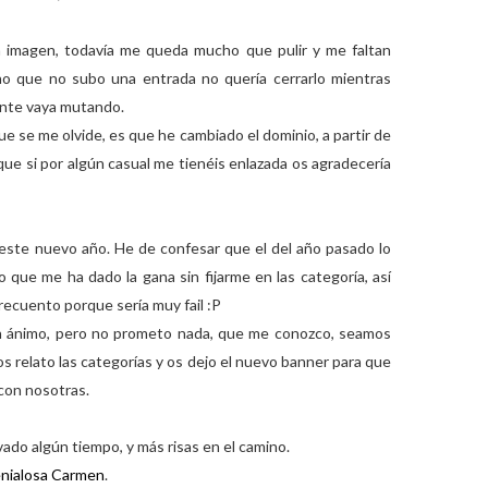
 imagen, todavía me queda mucho que pulir y me faltan
o que no subo una entrada no quería cerrarlo mientras
ente vaya mutando.
e se me olvide, es que he cambiado el dominio, a partir de
 que si por algún casual me tienéis enlazada os agradecería
a este nuevo año. He de confesar que el del año pasado lo
 que me ha dado la gana sin fijarme en las categoría, así
 recuento porque sería muy fail :P
on ánimo, pero no prometo nada, que me conozco, seamos
os relato las categorías y os dejo el nuevo banner para que
 con nosotras.
vado algún tiempo, y más risas en el camino.
nialosa Carmen
.