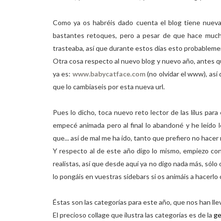
Como ya os habréis dado cuenta el blog tiene nueva
bastantes retoques, pero a pesar de que hace much
trasteaba, así que durante estos días esto probablem
Otra cosa respecto al nuevo blog y nuevo año, antes qu
ya es:
www.babycatface.com
(no olvidar el www), así
que lo cambiaseis por esta nueva url.
Pues lo dicho, toca nuevo reto lector de las lilus par
empecé animada pero al final lo abandoné y he leído lo
que... así de mal me ha ido, tanto que prefiero no hacer
Y respecto al de este año digo lo mismo, empiezo c
realistas, así que desde aquí ya no digo nada más, sólo 
lo pongáis en vuestras sidebars si os animáis a hacerlo
Éstas son las categorías para este año, que nos han lle
El precioso collage que ilustra las categorías es de la
ge