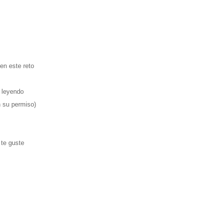
 en este reto
s leyendo
n su permiso)
 te guste