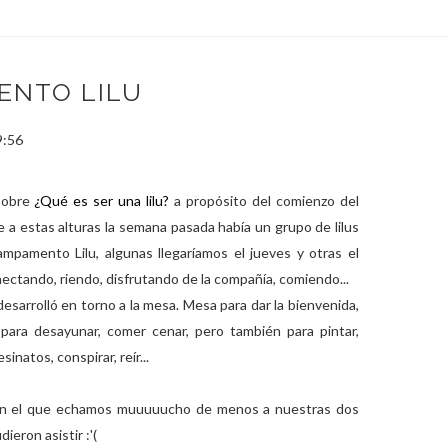
ENTO LILU
9:56
 sobre
¿Qué es ser una lilu?
a propósito del comienzo del
 a estas alturas la semana pasada había un grupo de lilus
ampamento Lilu, algunas llegaríamos el jueves y otras el
ectando, riendo, disfrutando de la compañía, comiendo...
sarrolló en torno a la mesa. Mesa para dar la bienvenida,
para desayunar, comer cenar, pero también para pintar,
esinatos, conspirar, reír...
, en el que echamos muuuuucho de menos a nuestras dos
ieron asistir :'(