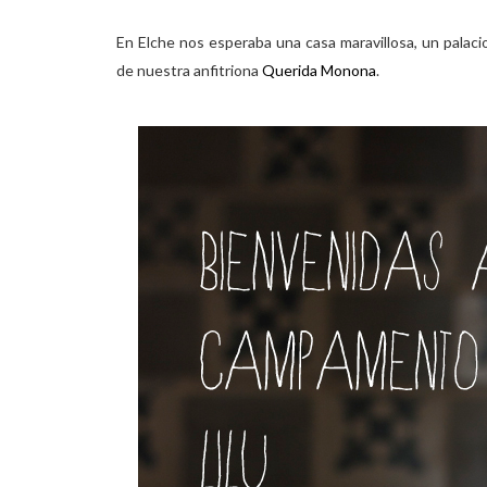
En Elche nos esperaba una casa maravillosa, un palacio
de nuestra anfitriona
Querida Monona
.