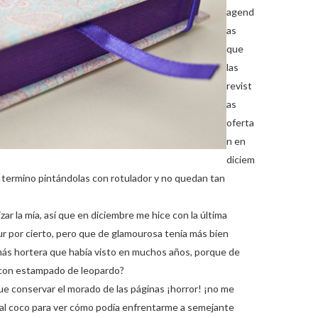
agend
as
que
las
revist
as
oferta
n en
diciem
nal termino pintándolas con rotulador y no quedan tan
 la mía, así que en diciembre me hice con la última
r por cierto, pero que de glamourosa tenía más bien
 más hortera que había visto en muchos años, porque de
o con estampado de leopardo?
que conservar el morado de las páginas ¡horror! ¡no me
 al coco para ver cómo podía enfrentarme a semejante