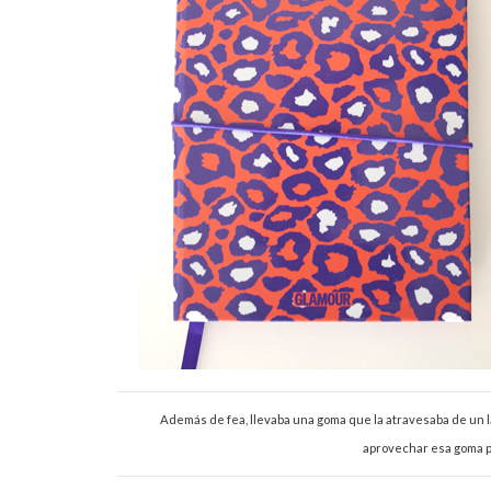
Además de fea, llevaba una goma que la atravesaba de un l
aprovechar esa goma p