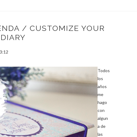
GENDA / CUSTOMIZE YOUR
 DIARY
3:12
Todos
los
años
me
hago
con
algun
a de
las