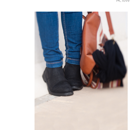
9€, love