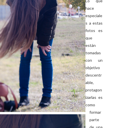
Lo que
hace
especiale
s a estas
fotos es
que
están
tomadas
con un
objetivo
descentr
able,
protagon
izarlas es
como
formar
parte
de una