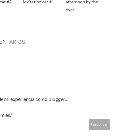
 cat #2
levitation cat #1
afternoon by the
river
ENTARIOS
e mi experiencia como blogger...
om.es/
Responder